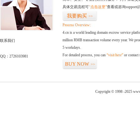
具体交易流程可
“点击这里”
查看或咨询support@
我要购买
>>
Process Overview:
4.cn is a world leading domain escrow service plat
million RMB transaction volume every year. We promi
联系我们
5 workdays.
For detailed process, you can
“visit here”
or contact
QQ：2726103981
BUY NOW
>>
Copyright © 1998 -2025 www.