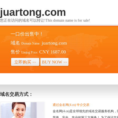
juartong.com
您正在访问的域名可以转让!This domain name is for sale!
一口价出售中！
域名
juartong.com
Domain Name:
售价
CNY 1687.00
Listing Price:
立即购买
BUY NOW
>>
>>
域名交易方式：
通过金名网(4.cn) 中介交易
金名网(4.cn)是全球领先的域名交易服务机
简单、安全、专业的第三方服务！ 为了保证交